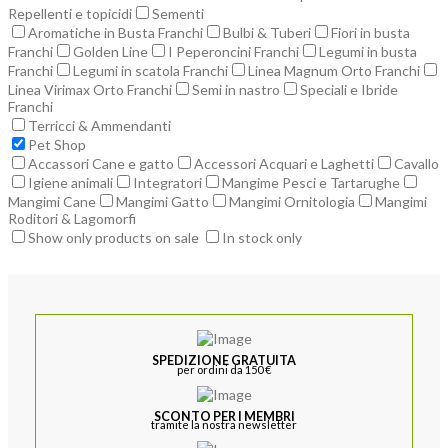
Repellenti e topicidi
Sementi
Aromatiche in Busta Franchi
Bulbi & Tuberi
Fiori in busta
Franchi
Golden Line
I Peperoncini Franchi
Legumi in busta
Franchi
Legumi in scatola Franchi
Linea Magnum Orto Franchi
Linea Virimax Orto Franchi
Semi in nastro
Speciali e Ibride
Franchi
Terricci & Ammendanti
Pet Shop
Accassori Cane e gatto
Accessori Acquari e Laghetti
Cavallo
Igiene animali
Integratori
Mangime Pesci e Tartarughe
Mangimi Cane
Mangimi Gatto
Mangimi Ornitologia
Mangimi
Roditori & Lagomorfi
Show only products on sale
In stock only
SPEDIZIONE GRATUITA
per ordini da 150 €
SCONTO PER I MEMBRI
tramite la nostra newsletter