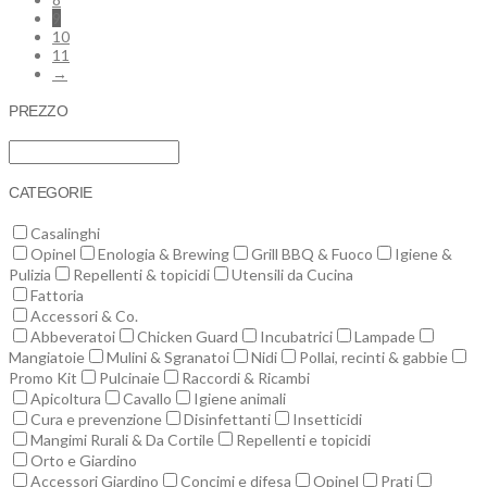
9
10
11
→
PREZZO
CATEGORIE
Casalinghi
Opinel
Enologia & Brewing
Grill BBQ & Fuoco
Igiene &
Pulizia
Repellenti & topicidi
Utensili da Cucina
Fattoria
Accessori & Co.
Abbeveratoi
Chicken Guard
Incubatrici
Lampade
Mangiatoie
Mulini & Sgranatoi
Nidi
Pollai, recinti & gabbie
Promo Kit
Pulcinaie
Raccordi & Ricambi
Apicoltura
Cavallo
Igiene animali
Cura e prevenzione
Disinfettanti
Insetticidi
Mangimi Rurali & Da Cortile
Repellenti e topicidi
Orto e Giardino
Accessori Giardino
Concimi e difesa
Opinel
Prati