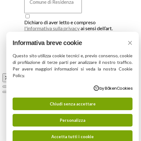
Dichiaro di aver letto e compreso
l'informativa sulla privacy
ai sensi dell’art.
13 D.Lgs. 196/2003 e art. 13 GDPR UE
×
679/2016, ed esprime il consenso al
Informativa breve cookie
trattamento dei dati personali.
Questo sito utilizza cookie tecnici e, previo consenso, cookie
Iscrivimi
di profilazione di terze parti per analizzare il nostro traffico.
Per avere maggiori informazioni si veda la nostra Cookie
Policy.
by BōkenCookies
Chiudi senza accettare
Personalizza
Accetta tutti i cookie