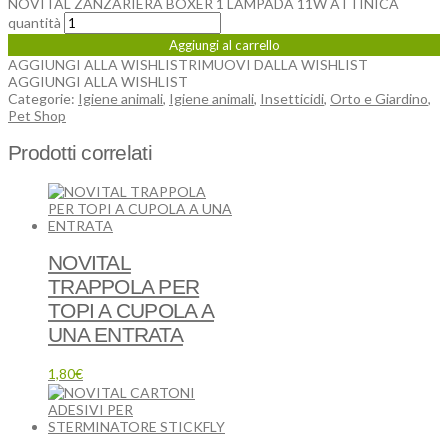
NOVITAL ZANZARIERA BOXER 1 LAMPADA 11W ATTINICA
quantità
Aggiungi al carrello
AGGIUNGI ALLA WISHLIST
RIMUOVI DALLA WISHLIST
AGGIUNGI ALLA WISHLIST
Categorie:
Igiene animali
,
Igiene animali
,
Insetticidi
,
Orto e Giardino
,
Pet Shop
Prodotti correlati
NOVITAL
TRAPPOLA PER
TOPI A CUPOLA A
UNA ENTRATA
1,80
€