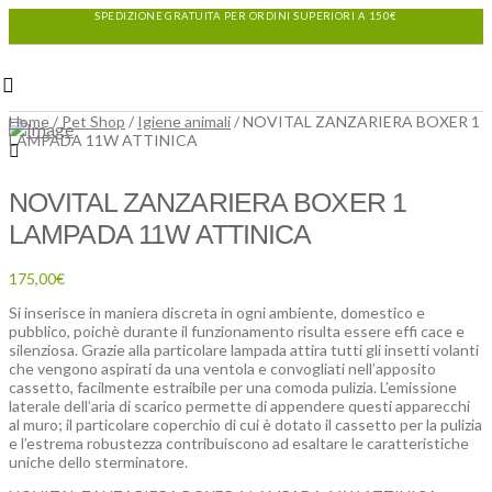
SPEDIZIONE GRATUITA PER ORDINI SUPERIORI A 150€
Home
/
Pet Shop
/
Igiene animali
/ NOVITAL ZANZARIERA BOXER 1
LAMPADA 11W ATTINICA
NOVITAL ZANZARIERA BOXER 1
LAMPADA 11W ATTINICA
175,00
€
Si inserisce in maniera discreta in ogni ambiente, domestico e
pubblico, poichè durante il funzionamento risulta essere effi cace e
silenziosa. Grazie alla particolare lampada attira tutti gli insetti volanti
che vengono aspirati da una ventola e convogliati nell’apposito
cassetto, facilmente estraibile per una comoda pulizia. L’emissione
laterale dell’aria di scarico permette di appendere questi apparecchi
al muro; il particolare coperchio di cui è dotato il cassetto per la pulizia
e l’estrema robustezza contribuiscono ad esaltare le caratteristiche
uniche dello sterminatore.