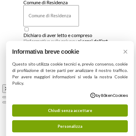
Comune di Residenza
Dichiaro di aver letto e compreso
l'informativa sulla privacy
ai sensi dell’art.
13 D.Lgs. 196/2003 e art. 13 GDPR UE
×
Informativa breve cookie
679/2016, ed esprime il consenso al
trattamento dei dati personali.
Questo sito utilizza cookie tecnici e, previo consenso, cookie
Iscrivimi
di profilazione di terze parti per analizzare il nostro traffico.
Per avere maggiori informazioni si veda la nostra Cookie
Policy.
by BōkenCookies
Chiudi senza accettare
Personalizza