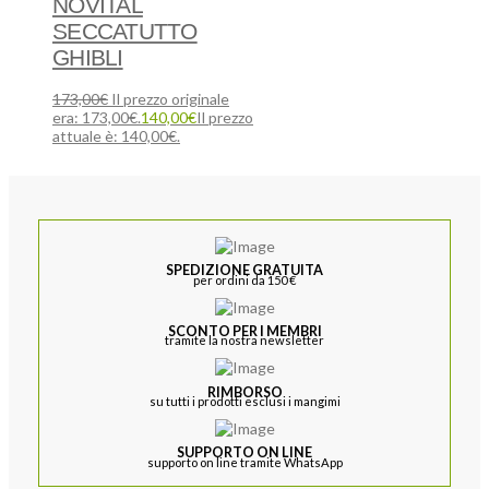
NOVITAL
SECCATUTTO
GHIBLI
173,00
€
Il prezzo originale
era: 173,00€.
140,00
€
Il prezzo
attuale è: 140,00€.
SPEDIZIONE GRATUITA
per ordini da 150 €
SCONTO PER I MEMBRI
tramite la nostra newsletter
RIMBORSO
su tutti i prodotti esclusi i mangimi
SUPPORTO ON LINE
supporto on line tramite WhatsApp