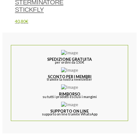
STERMINATORE
STICKFLY
40,80
€
SPEDIZIONE GRATUITA
per ordini da 150 €
SCONTO PER I MEMBRI
tramite la nostra newsletter
RIMBORSO
su tutti i prodotti esclusi i mangimi
SUPPORTO ON LINE
supporto on line tramite WhatsApp