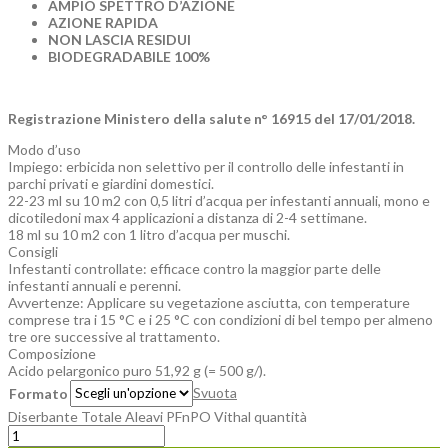
AMPIO SPETTRO D’AZIONE
AZIONE RAPIDA
NON LASCIA RESIDUI
BIODEGRADABILE 100%
Registrazione Ministero della salute n° 16915 del 17/01/2018.
Modo d’uso
Impiego: erbicida non selettivo per il controllo delle infestanti in
parchi privati e giardini domestici.
22-23 ml su 10 m2 con 0,5 litri d’acqua per infestanti annuali, mono e
dicotiledoni max 4 applicazioni a distanza di 2-4 settimane.
18 ml su 10 m2 con 1 litro d’acqua per muschi.
Consigli
Infestanti controllate: efficace contro la maggior parte delle
infestanti annuali e perenni.
Avvertenze: Applicare su vegetazione asciutta, con temperature
comprese tra i 15 °C e i 25 °C con condizioni di bel tempo per almeno
tre ore successive al trattamento.
Composizione
Acido pelargonico puro 51,92 g (= 500 g/).
Svuota
Formato
Diserbante Totale Aleavi PFnPO Vithal quantità