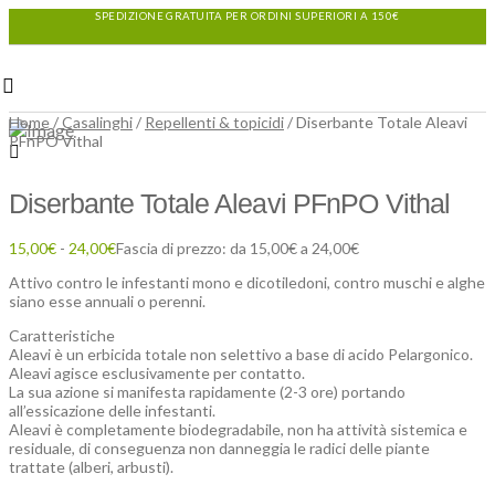
SPEDIZIONE GRATUITA PER ORDINI SUPERIORI A 150€
Home
/
Casalinghi
/
Repellenti & topicidi
/ Diserbante Totale Aleavi
PFnPO Vithal
Diserbante Totale Aleavi PFnPO Vithal
15,00
€
-
24,00
€
Fascia di prezzo: da 15,00€ a 24,00€
Attivo contro le infestanti mono e dicotiledoni, contro muschi e alghe
siano esse annuali o perenni.
Caratteristiche
Aleavi è un erbicida totale non selettivo a base di acido Pelargonico.
Aleavi agisce esclusivamente per contatto.
La sua azione si manifesta rapidamente (2-3 ore) portando
all’essicazione delle infestanti.
Aleavi è completamente biodegradabile, non ha attività sistemica e
residuale, di conseguenza non danneggia le radici delle piante
trattate (alberi, arbusti).