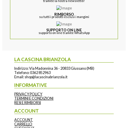
tramite la nostra newsletter
RIMBORSO
su tutti i prodotti esclusi i mangimi
SUPPORTO ON LINE
supporto on line tramite WhatsApp
LA CASCINA BRIANZOLA
Indirizzo: Via Madonnina 36 - 20833 Giussano (MB)
Telefono:
0362 852963
Email:
shop@lacascinabrianzola.it
INFORMATIVE
PRIVACY POLICY
TERMINI E CONDIZIONI
RESI E RIMBORSI
ACCOUNT
ACCOUNT
CARRELLO