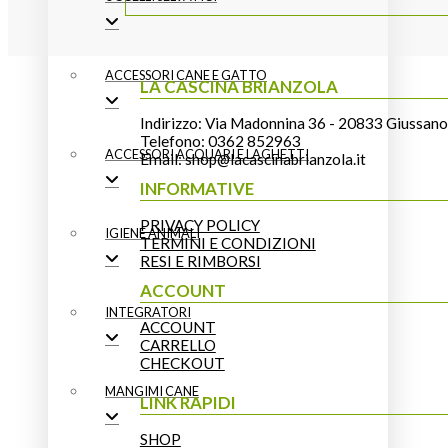
ACCESSORI CANE E GATTO
LA CASCINA BRIANZOLA
Indirizzo: Via Madonnina 36 - 20833 Giussan
Telefono:
0362 852963
ACCESSORI ACQUARI E LAGHETTI
Email:
shop@lacascinabrianzola.it
INFORMATIVE
PRIVACY POLICY
IGIENE ANIMALI
TERMINI E CONDIZIONI
RESI E RIMBORSI
ACCOUNT
INTEGRATORI
ACCOUNT
CARRELLO
CHECKOUT
MANGIMI CANE
LINK RAPIDI
SHOP