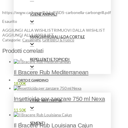
35,00€.
32,90€.
https://www.carbongrill.it/pdf/SDS-carbonella-carbongrill.pdf
IGIENE ANIMALI
Esaurito
AGGIUNGI ALLA WISHLIST
RIMUOVI DALLA WISHLIST
AGGIUNGI ALLA WISHLIST
MANGIMI RURALI & DA CORTILE
Categorie:
Casalinghi
,
Grill BBQ & Fuoco
Prodotti correlati
REPELLENTI E TOPICIDI
Il Bracere Rub Mediterranean
ORTO E GIARDINO
18,00
€
Insetticida per zanzare 750 ml Nexa
CONCIMI E DIFESA
11,50
€
SEMENTI
Il Bracere Rub Louisiana Cajun