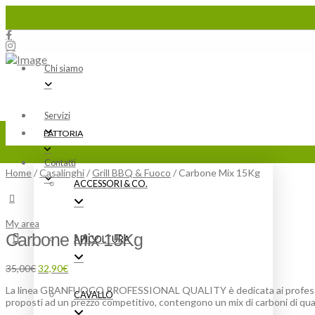
Chi siamo
Servizi
FATTORIA
Contatti
Home
/
Casalinghi
/
Grill BBQ & Fuoco
/ Carbone Mix 15Kg
ACCESSORI & CO.
ESAURITO
My area
Carbone Mix 15Kg
APICOLTURA
Il
Il
35,00
€
32,90
€
prezzo
prezzo
La linea GRANFUOCO PROFESSIONAL QUALITY è dedicata ai professionisti
originale
attuale
CAVALLO
proposti ad un prezzo competitivo, contengono un mix di carboni di qual
era:
è: