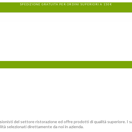
SPEDIZIONE GRATUITA PER ORDINI SUPERIORI A 150€
 del settore ristorazione ed offre prodotti di qualità superiore. I sac
ità selezionati direttamente da noi in azienda.