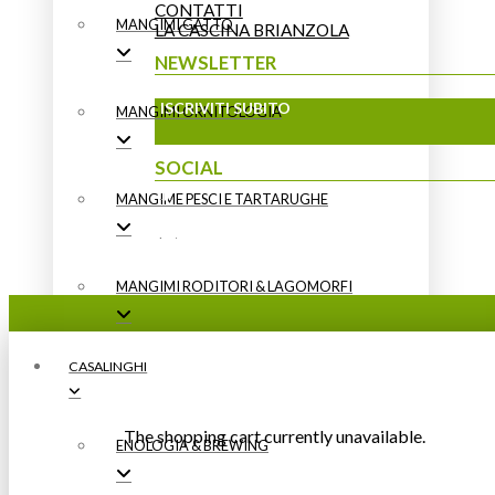
CONTATTI
MANGIMI GATTO
LA CASCINA BRIANZOLA
NEWSLETTER
ISCRIVITI SUBITO
MANGIMI ORNITOLOGIA
SOCIAL
MANGIME PESCI E TARTARUGHE
MANGIMI RODITORI & LAGOMORFI
CASALINGHI
The shopping cart currently unavailable.
ENOLOGIA & BREWING