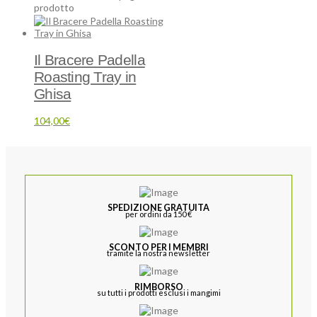
prodotto
Il Bracere Padella
Roasting Tray in
Ghisa
104,00
€
SPEDIZIONE GRATUITA
per ordini da 150 €
SCONTO PER I MEMBRI
tramite la nostra newsletter
RIMBORSO
su tutti i prodotti esclusi i mangimi