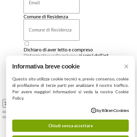
Comune di Residenza
Dichiaro di aver letto e compreso
l'informativa sulla privacy
ai sensi dell’art.
13 D.Lgs. 196/2003 e art. 13 GDPR UE
×
Informativa breve cookie
679/2016, ed esprime il consenso al
trattamento dei dati personali.
Questo sito utilizza cookie tecnici e, previo consenso, cookie
Iscrivimi
di profilazione di terze parti per analizzare il nostro traffico.
Per avere maggiori informazioni si veda la nostra Cookie
Policy.
by BōkenCookies
Chiudi senza accettare