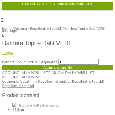
SPEDIZIONE GRATUITA PER ORDINI SUPERIORI A 150€
Home
/
Fattoria
/
Repellenti e topicidi
/ Barriera Topi e Ratti VEBI
Barriera Topi e Ratti VEBI
15,00
€
Barriera Topi e Ratti VEBI quantità
Aggiungi al carrello
AGGIUNGI ALLA WISHLIST
RIMUOVI DALLA WISHLIST
AGGIUNGI ALLA WISHLIST
Categorie:
Casalinghi
,
Repellenti & topicidi
,
Repellenti e topicidi
,
Repellenti e topicidi
Prodotti correlati